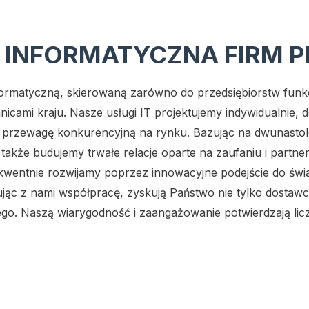
 INFORMATYCZNA FIRM 
matyczną, skierowaną zarówno do przedsiębiorstw funkcjon
anicami kraju. Nasze usługi IT projektujemy indywidualnie
ć przewagę konkurencyjną na rynku. Bazując na dwunastol
także budujemy trwałe relacje oparte na zaufaniu i partne
kwentnie rozwijamy poprzez innowacyjne podejście do świa
jąc z nami współpracę, zyskują Państwo nie tylko dostaw
go. Naszą wiarygodność i zaangażowanie potwierdzają lic